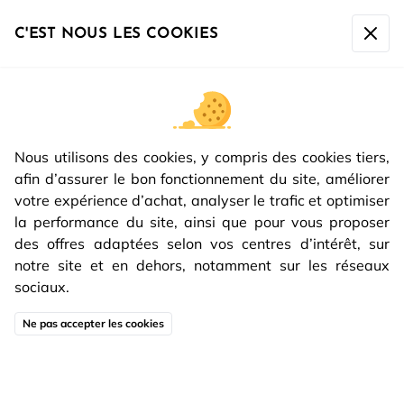
La société sera fermée du
07/08 à 17h00 au 16/08 inclus
.
Toute commande passée après le 07/08 à 10h sera
C'EST NOUS LES COOKIES
expédiée à partir du
17/08.
INSPIRATIONS DE
Nous utilisons des cookies, y compris des cookies tiers,
DÉCORATION INTÉRIEURE |
afin d’assurer le bon fonctionnement du site, améliorer
PART 1
votre expérience d’achat, analyser le trafic et optimiser
la performance du site, ainsi que pour vous proposer
des offres adaptées selon vos centres d’intérêt, sur
notre site et en dehors, notamment sur les réseaux
sociaux.
En 2023, il est grand temps de repenser son intérieur
Ne pas accepter les cookies
de façon plus originale et singulière !
Katchmee est là pour vous apporter les meilleurs
conseils et inspirations.