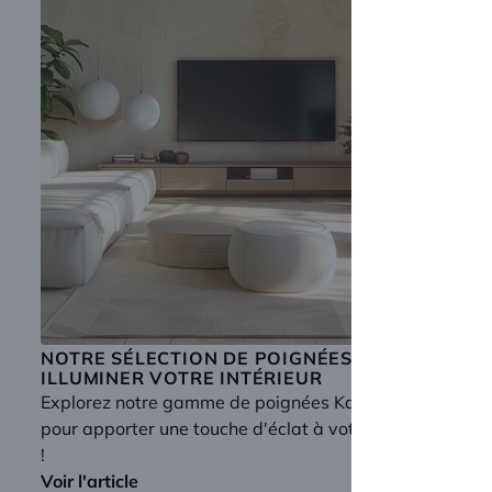
NOTRE SÉLECTION DE POIGNÉES POUR
ILLUMINER VOTRE INTÉRIEUR
Explorez notre gamme de poignées Katchmee
pour apporter une touche d'éclat à votre intérieur
!
Voir l'article