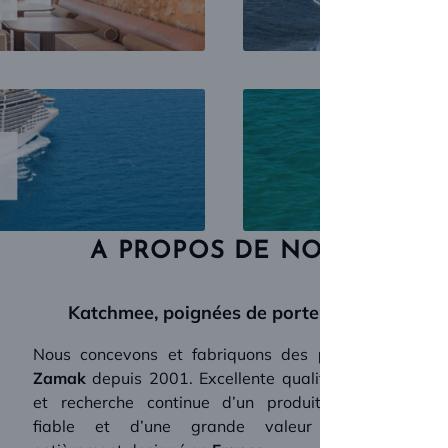
A PROPOS DE NOUS
Katchmee, poignées de porte design
Nous concevons et fabriquons des
poignées en
Zamak
depuis 2001. Excellente qualité, créativité
et recherche continue d’un produit hautement
fiable et d’une grande valeur esthétique,