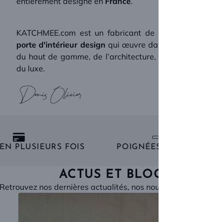
entièrement designé en
France
.
KATCHMEE.com est un fabricant de
poignées de
porte d'intérieur design
qui œuvre dans le secteur
du haut de gamme, de l’architecture, du design et
du luxe.
EN PLUSIEURS FOIS
POIGNÉES PLEINES
ACTUS ET BLOG
Retrouvez nos dernières actualités, nos nouveaux produits,..