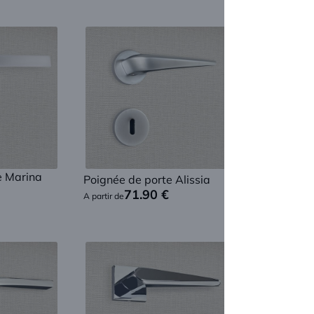
e Marina
Poignée de porte Alissia
Poignée de
71.90
€
71
A partir de
A partir de