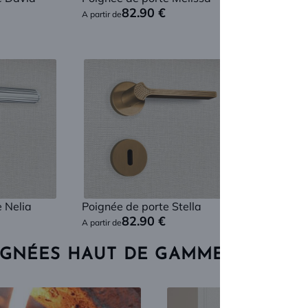
82.90
€
82
A partir de
A partir de
 Nelia
Poignée de porte Stella
Poignée de
82.90
€
82
A partir de
A partir de
IGNÉES HAUT DE GAMME DEPUIS 2