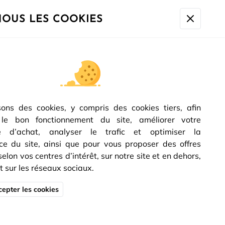
à 10h sera expédiée à partir du
17/08.
NOUS LES COOKIES
 DE GAMME
sons des cookies, y compris des cookies tiers, afin
 le bon fonctionnement du site, améliorer votre
LLECTION DESIGN
e d’achat, analyser le trafic et optimiser la
e du site, ainsi que pour vous proposer des offres
lon vos centres d’intérêt, sur notre site et en dehors,
sur les réseaux sociaux.
epter les cookies
Découvrir la collection