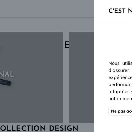
00 au 16/08 inclus
. Toute commande passée après le 07/08 
C'EST 
 DE PORTE DESIGN HAUT
Nous utili
d’assurer
NAL
CO
expérienc
performanc
adaptées se
notamment 
Ne pas acc
COLLECTION DESIGN