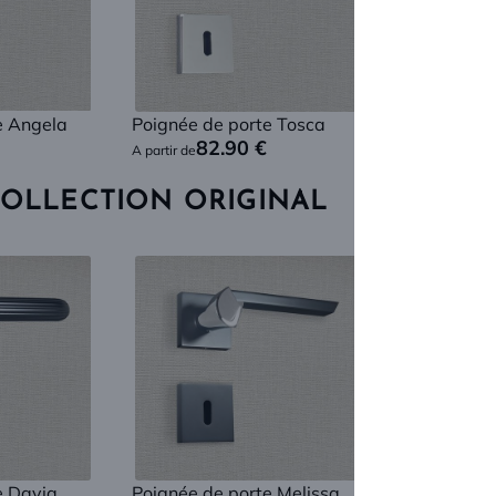
e Angela
Poignée de porte Tosca
Poignée de
82.90
€
82
A partir de
A partir de
COLLECTION ORIGINAL
e Davia
Poignée de porte Melissa
Poignée de 