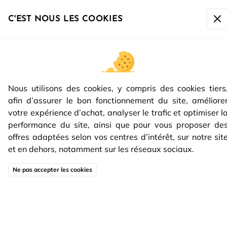
La société sera fermée du
07/08 à 17h00 au 16/08 inclus
.
Toute commande passée après le 07/08 à 10h sera
C'EST NOUS LES COOKIES
expédiée à partir du
17/08.
Nous utilisons des cookies, y compris des cookies tiers
afin d’assurer le bon fonctionnement du site, améliore
votre expérience d’achat, analyser le trafic et optimiser l
performance du site, ainsi que pour vous proposer de
offres adaptées selon vos centres d’intérêt, sur notre sit
et en dehors, notamment sur les réseaux sociaux.
Ne pas accepter les cookies