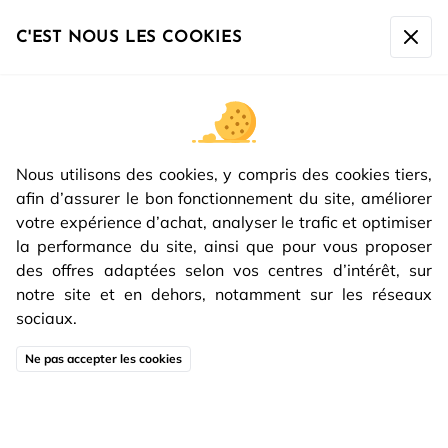
La société sera fermée du
07/08 à 17h00 au 16/08 inclus
.
Toute commande passée après le 07/08 à 10h sera
C'EST NOUS LES COOKIES
expédiée à partir du
17/08.
INSPIRATIONS DE
Nous utilisons des cookies, y compris des cookies tiers,
DÉCORATION INTÉRIEURE |
afin d’assurer le bon fonctionnement du site, améliorer
PART 2
votre expérience d’achat, analyser le trafic et optimiser
la performance du site, ainsi que pour vous proposer
des offres adaptées selon vos centres d’intérêt, sur
notre site et en dehors, notamment sur les réseaux
sociaux.
La
sur les
inspirations de décoration intérieure
PARTIE 1
Ne pas accepter les cookies
vous a plu ?
En voici une deuxième !