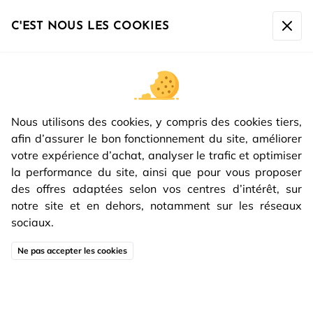
La société sera fermée du
07/08 à 17h00 au 16/08 inclus
.
Toute commande passée après le 07/08 à 10h sera
C'EST NOUS LES COOKIES
expédiée à partir du
17/08.
NOUS CONTACTER
Sujet
Nous utilisons des cookies, y compris des cookies tiers,
Message
afin d’assurer le bon fonctionnement du site, améliorer
votre expérience d’achat, analyser le trafic et optimiser
Être rappelé
la performance du site, ainsi que pour vous proposer
Votre demande sera traitée sous 24/48h
des offres adaptées selon vos centres d’intérêt, sur
notre site et en dehors, notamment sur les réseaux
Prénom
*
sociaux.
Ne pas accepter les cookies
Nom
*
E-mail
*